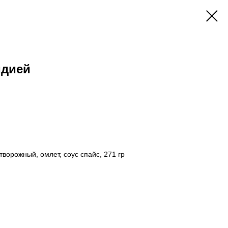
идией
 творожный, омлет, соус спайс, 271 гр