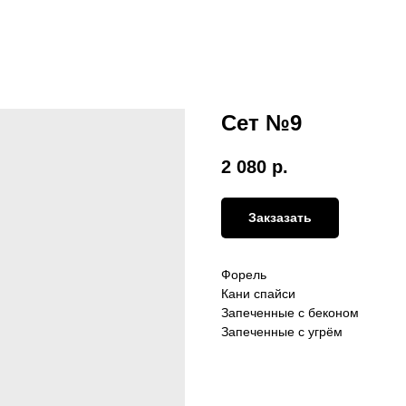
Сет №9
2 080
р.
Закзазать
Форель
Кани спайси
Запеченные с беконом
Запеченные с угрём