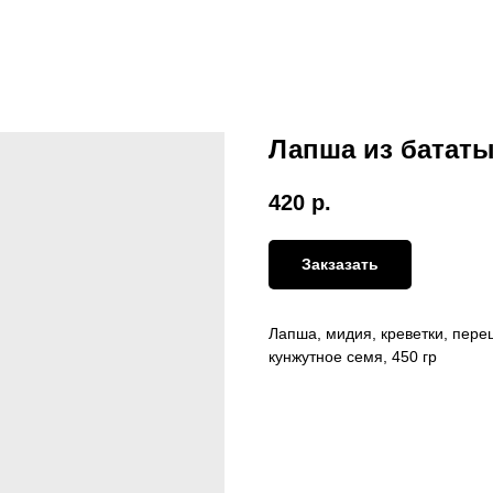
Лапша из батат
420
р.
Закзазать
Лапша, мидия, креветки, перец
кунжутное семя, 450 гр